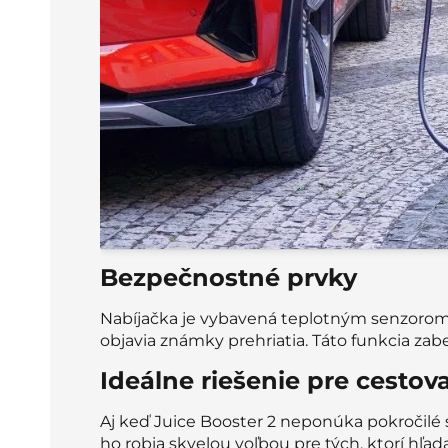
Bezpečnostné prvky
Nabíjačka je vybavená teplotným senzorom, k
objavia známky prehriatia. Táto funkcia za
Ideálne riešenie pre cestov
Aj keď Juice Booster 2 neponúka pokročilé
ho robia skvelou voľbou pre tých, ktorí hľad