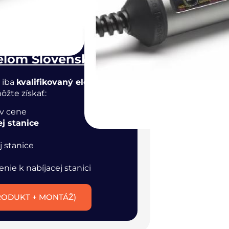
 KOŠÍKA
nštaláciu?
elom Slovensku
 iba
kvalifikovaný elektrikár.
V
ôžte získať:
 v cene
j stanice
j stanice
nie k nabíjacej stanici
RODUKT + MONTÁŽ)