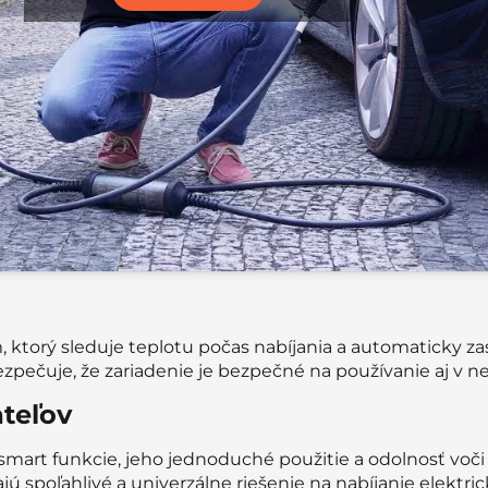
torý sleduje teplotu počas nabíjania a automaticky zast
bezpečuje, že zariadenie je bezpečné na používanie aj v
ateľov
 smart funkcie, jeho jednoduché použitie a odolnosť v
ajú spoľahlivé a univerzálne riešenie na nabíjanie elektri