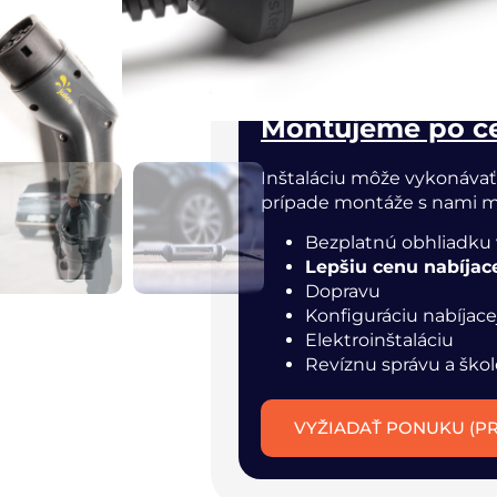
PRIDAŤ DO
Zabezpečíme aj i
Montujeme po c
Inštaláciu môže vykonávať
prípade montáže s nami m
Bezplatnú obhliadku
Lepšiu cenu nabíjace
Dopravu
Konfiguráciu nabíjace
Elektroinštaláciu
Revíznu správu a škole
VYŽIADAŤ PONUKU (P