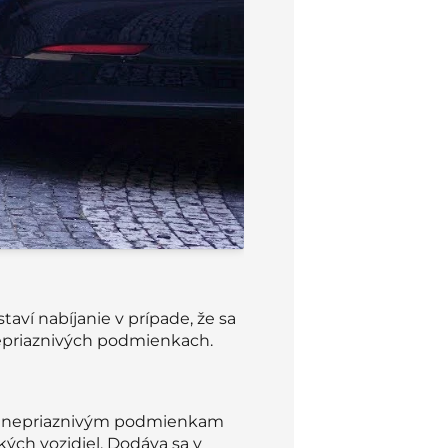
aví nabíjanie v prípade, že sa
 nepriaznivých podmienkach.
oči nepriaznivým podmienkam
ckých vozidiel. Dodáva sa v