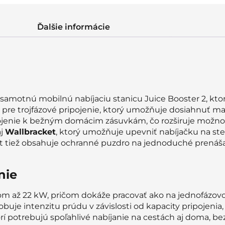
Ďalšie informácie
 samotnú mobilnú nabíjaciu stanicu Juice Booster 2, kto
pre trojfázové pripojenie, ktorý umožňuje dosiahnuť m
jenie k bežným domácim zásuvkám, čo rozširuje možnos
aj
Wallbracket
, ktorý umožňuje upevniť nabíjačku na st
 Set tiež obsahuje ochranné puzdro na jednoduché prená
nie
onom až 22 kW, pričom dokáže pracovať ako na jednofázovo
buje intenzitu prúdu v závislosti od kapacity pripojenia
orí potrebujú spoľahlivé nabíjanie na cestách aj doma, be