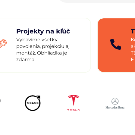
Projekty na kľúč
T
Vybavíme všetky
K
povolenia, projekciu aj
a
montáž. Obhliadka je
T
zdarma.
E