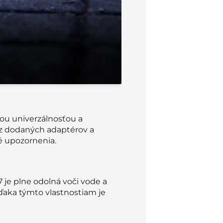
jou univerzálnosťou a
 z dodaných adaptérov a
é upozornenia.
 je plne odolná voči vode a
Vďaka týmto vlastnostiam je