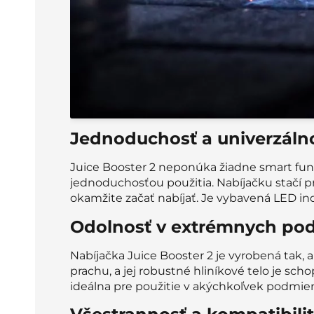
Jednoduchosť a univerzálno
Juice Booster 2 neponúka žiadne smart funkc
jednoduchosťou použitia. Nabíjačku stačí
okamžite začať nabíjať. Je vybavená LED in
Odolnosť v extrémnych po
Nabíjačka Juice Booster 2 je vyrobená tak,
prachu, a jej robustné hliníkové telo je sc
ideálna pre použitie v akýchkoľvek podmien