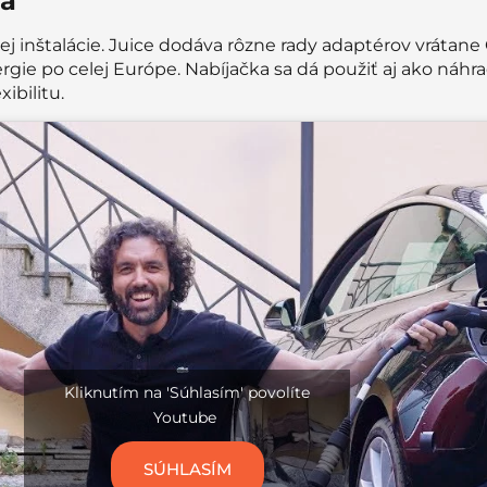
ta
ej inštalácie. Juice dodáva rôzne rady adaptérov vrátane
ie po celej Európe. Nabíjačka sa dá použiť aj ako náhra
xibilitu.
Kliknutím na 'Súhlasím' povolíte
Youtube
SÚHLASÍM