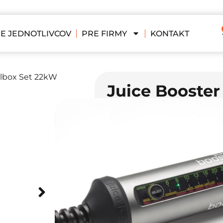
E JEDNOTLIVCOV
PRE FIRMY
KONTAKT
llbox Set 22kW
Juice Booster
Set 22kW
(22kW, CEE16, Schuko, Držiak na 
1046,00
€
(
850,41
€
bez DPH)
Na sklade u dodávateľa