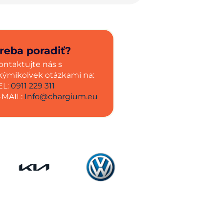
reba poradiť?
ontaktujte nás s
kýmikoľvek otázkami na:
EL:
0911 229 311
-MAIL:
Info@chargium.eu