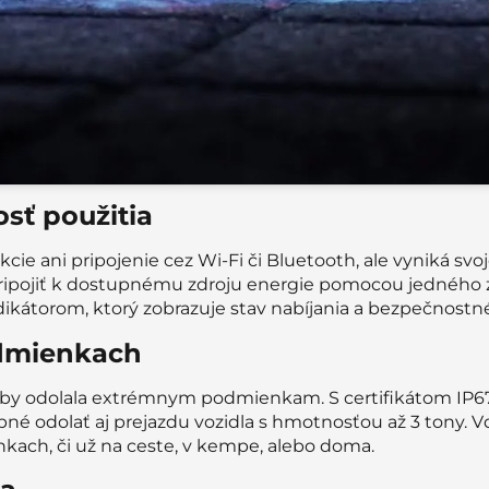
sť použitia
ie ani pripojenie cez Wi-Fi či Bluetooth, ale vyniká svo
 pripojiť k dostupnému zdroju energie pomocou jedného
dikátorom, ktorý zobrazuje stav nabíjania a bezpečnostn
dmienkach
 aby odolala extrémnym podmienkam. S certifikátom IP67
hopné odolať aj prejazdu vozidla s hmotnosťou až 3 tony. 
kach, či už na ceste, v kempe, alebo doma.