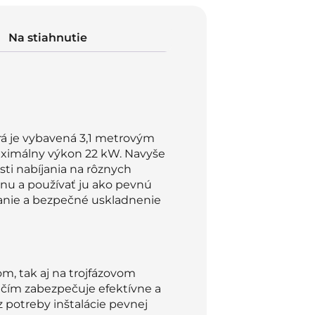
Na stiahnutie
rá je vybavená 3,1 metrovým
aximálny výkon 22 kW. Navyše
ti nabíjania na rôznych
enu a používať ju ako pevnú
šanie a bezpečné uskladnenie
m, tak aj na trojfázovom
, čím zabezpečuje efektívne a
z potreby inštalácie pevnej